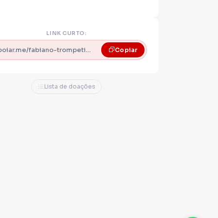
LINK CURTO:
apoiar.me/fabiano-trompetista
Copiar
Lista de doações