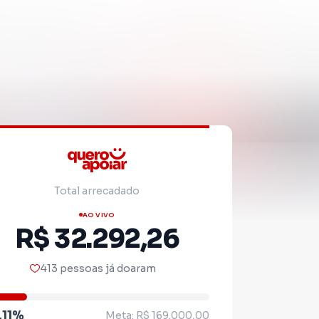
Total arrecadado
AO VIVO
R$ 32.292,26
413 pessoas já doaram
.11%
Meta: R$ 169.000,00