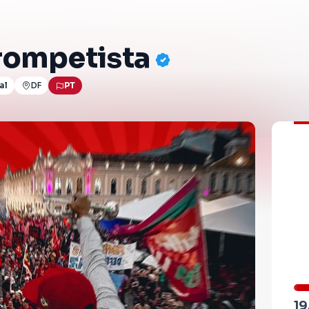
rompetista
al
DF
PT
19