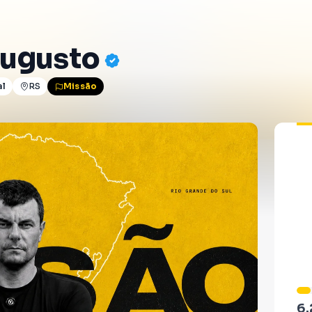
Augusto
al
RS
Missão
6