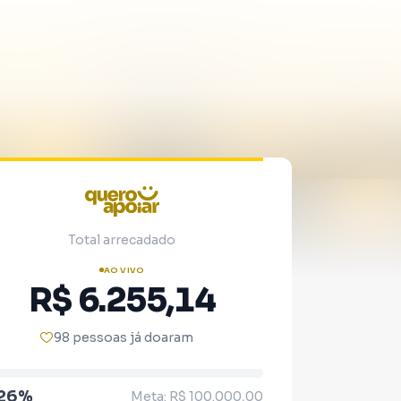
Total arrecadado
AO VIVO
R$ 6.255,14
98 pessoas já doaram
.26%
Meta: R$ 100.000,00