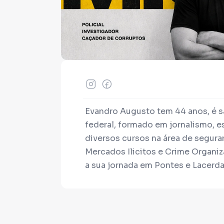
Evandro Augusto tem 44 anos, é sa
federal, formado em jornalismo, 
diversos cursos na área de segura
Mercados Ilicitos e Crime Organiz
a sua jornada em Pontes e Lacerda
Bolívia. Na sequência, trabalhou 
diversas operações. Em 2016 retorn
Evandro já viveu quase tudo na Po
traficante de drogas e armas, med