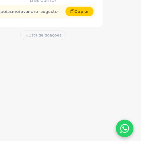
LINK CURTO:
apoiar.me/evandro-augusto
Copiar
Lista de doações