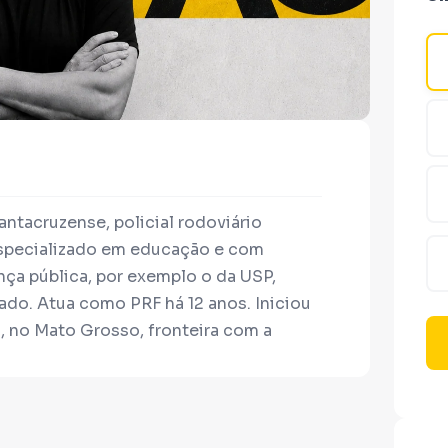
ntacruzense, policial rodoviário
especializado em educação e com
nça pública, por exemplo o da USP,
ado. Atua como PRF há 12 anos. Iniciou
, no Mato Grosso, fronteira com a
em Cuiabá e viajou o estado, atuando em
ou à terra querida, Santa Cruz do Sul.
lícia. Desde prisão de contrabandista,
icamentos etc, até carros roubados,