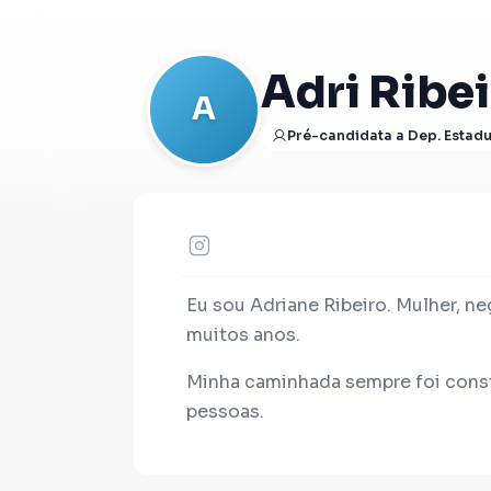
Adri Ribei
A
Pré-candidata a Dep. Estadu
Eu sou Adriane Ribeiro. Mulher, neg
muitos anos.
Minha caminhada sempre foi const
pessoas.
Eu não sou do tipo que apenas prom
Sou presidente da ONG EVA, um p