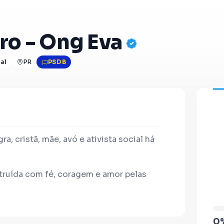
ro - Ong Eva
al
PR
PSDB
ra, cristã, mãe, avó e ativista social há
ruída com fé, coragem e amor pelas
ete fazer. Eu já faço.
0
rojeto que acolhe *pacientes