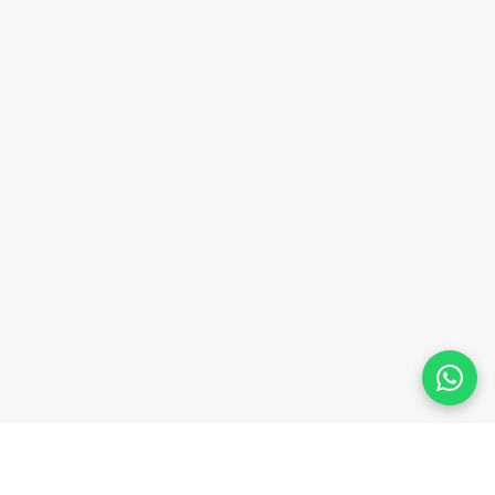
das denúncias relacionadas à precarização
dos prédios das UPAs e UBSs. Lutamos pela
valorização dos profissionais da área de
enfermagem com a implementação do piso
da categoria e promovemos o debate sobre a
saúde mental no município.
Nestes três anos e meio, inúmeras pautas
foram trabalhadas pelo nosso mandato:
assistência social, esporte, habitação,
agricultura, DAE, cultura, PCCs dos
servidores e muitas outras pautas.