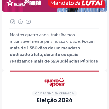
Nestes quatro anos, trabalhamos
incansavelmente pela nossa cidade.
Foram
mais de 1.350 dias de um mandato
dedicado à luta, durante os quais
realizamos mais de 52 Audiências Públicas
e 141 Reuniões Públicas.
Nosso objetivo
sempre foi debater e promover melhorias
para a qualidade de vida da nossa população,
abrangendo áreas como saúde, educação,
agricultura, habitação, assistência social,
CAMPANHA ENCERRADA
Eleição 2024
esporte e muitas outras pautas!