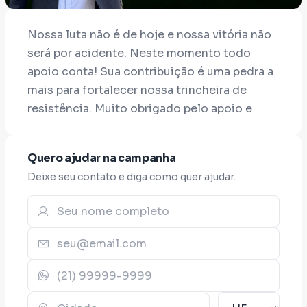
Nossa luta não é de hoje e nossa vitória não
será por acidente. Neste momento todo
apoio conta! Sua contribuição é uma pedra a
mais para fortalecer nossa trincheira de
resistência. Muito obrigado pelo apoio e
vamos juntos derrotar a proibição! ✊🏽🌿
METAS
Quero ajudar na campanha
Deixe seu contato e diga como quer ajudar.
1ª META - $4.200,00 - ALCANÇADA EM 4
DIAS!
Muito obrigado! Com este valor vamos
garantir parte da produção de impressos,
como panfletos e adesivos.
2ª META - $10.420,00 - EM ANDAMENTO