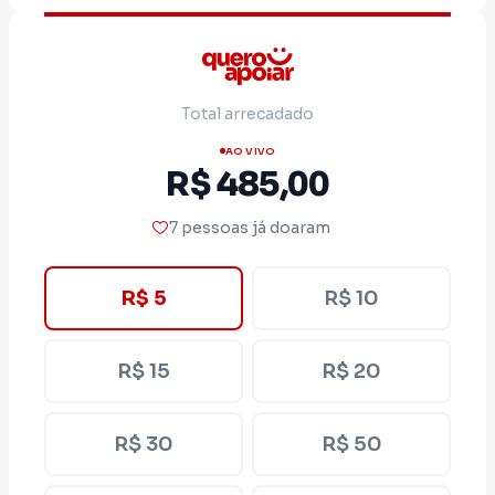
por uma sociedade mais justa e solidária,
com saúde, educação, trabalho e moradia
dignos.
Total arrecadado
Sua contribuição é fundamental para que
AO VIVO
nossa mensagem chegue a mais pessoas.
R$ 485,00
7 pessoas já doaram
R$ 5
R$ 10
R$ 15
R$ 20
R$ 30
R$ 50