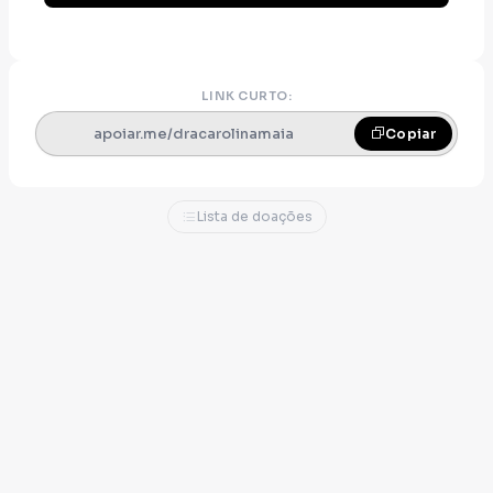
LINK CURTO:
apoiar.me/dracarolinamaia
Copiar
Lista de doações