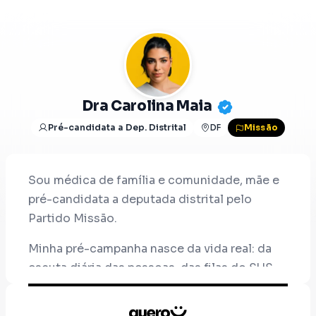
Dra Carolina Maia
Pré-candidata a Dep. Distrital
DF
Missão
Sou médica de família e comunidade, mãe e
pré-candidata a deputada distrital pelo
Partido Missão.
Minha pré-campanha nasce da vida real: da
escuta diária das pessoas, das filas do SUS,
da dor das mulheres, da insegurança nas ruas
e da urgência de levar mais seriedade para a