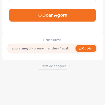
vencedor, a ajuda pode ser no pix ou no
cartão de crédito, você decide!
Doar Agora
LINK CURTO:
apoiar.me/dr-breno-mendes-fiscal-do-povo
Copiar
Lista de doações