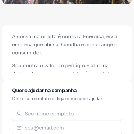
A nossa maior luta é contra a Energisa, essa
empresa que abusa, humilha e constrange o
consumidor.
Sou contra o valor do pedágio e atuo na
defesa de pessoas com deficiências, luto por
pessoas que fazem tratamento de câncer e
hemodiálise.
Quero ajudar na campanha
Deixe seu contato e diga como quer ajudar.
Defendo as categorias dos farmacêuticos,
fonoaudiólogos, taxistas, vigilantes,
profissionais da educação e saúde.