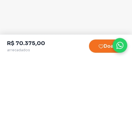
R$ 70.375,00
Doar
arrecadados
Plataforma homologada pelo TSE
QueroApoiar.com.br LTDA · CNPJ 39.586.155/0001-
97
contato@queroapoiar.com.br
· (11) 5028-2621