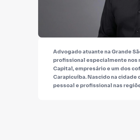
Advogado atuante na Grande São
profissional especialmente nos 
Capital, empresário e um dos 
Carapicuíba. Nascido na cidade d
pessoal e profissional nas regiõ
conhecendo de perto os desafio
população.
Como proposta, coloco-me à dis
firme na fiscalização da correta 
especialmente nas áreas da saú