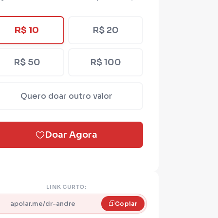
R$ 10
R$ 20
R$ 50
R$ 100
Quero doar outro valor
Doar Agora
LINK CURTO:
apoiar.me/dr-andre
Copiar