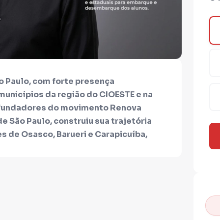
 Paulo, com forte presença
municípios da região do CIOESTE e na
cofundadores do movimento Renova
e São Paulo, construiu sua trajetória
es de Osasco, Barueri e Carapicuíba,
s e necessidades da nossa
posição para exercer uma atuação
aplicação das verbas públicas,
de e da educação, garantindo que