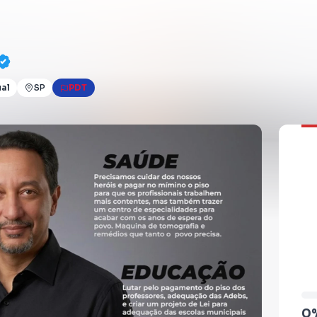
ual
SP
PDT
0