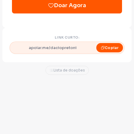
Doar Agora
LINK CURTO:
apoiar.me/daciopretoni
Copiar
Lista de doações