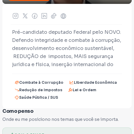
Pré-candidato deputado Federal pelo NOVO.
Defendo integridade e combate à corrupção,
desenvolvimento econômico sustentável,
REDUÇÃO de impostos, MAIS segurança
jurídica e física, inserção internacional do
Brasil e inovação para tornar o setor público
mais eficiente e BARATO. Proteção de
Combate à Corrupção
Liberdade Econômica
crianças e idosos SEMPRE.
Redução de Impostos
Lei e Ordem
Saúde Pública / SUS
porque dinheiro público tem dono: VOCÊ!!!
Como penso
Onde eu me posiciono nos temas que você se importa.