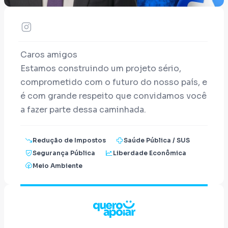
Caros amigos
Estamos construindo um projeto sério,
comprometido com o futuro do nosso país, e
é com grande respeito que convidamos você
a fazer parte dessa caminhada.
A pré-candidatura de Coronel Minikélo a
Redução de Impostos
Saúde Pública / SUS
Deputado Federal em 2026 nasce do desejo
Segurança Pública
Liberdade Econômica
de representar a população com
Meio Ambiente
responsabilidade, coragem e transparência.
Sabemos que mudanças reais só acontecem
quando pessoas de bem se unem em torno
de um propósito maior.