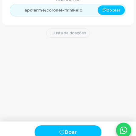
apoiar.me/coronel-minikelo
Copiar
Atenciosamente,
Equipe Coronel Minikélo
Lista de doações
Doar