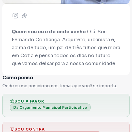
Quem sou eu e de onde venho
Olá. Sou
Fernando Confiança. Arquiteto, urbanista e,
acima de tudo, um pai de três filhos que mora
em Cotia e pensa todos os dias no futuro
que vamos deixar para a nossa comunidade
da Região Oeste da Capital Paulista.
Como penso
Onde eu me posiciono nos temas que você se importa.
Conheço a nossa realidade por dentro
porque, assim como você, sou um
SOU A FAVOR
empreendedor que trabalha duro, paga suas
Da Orçamento Municipal Participativo
contas e sabe o quanto custa manter as
coisas funcionando.
SOU CONTRA
O que já construímos
Acredito que a