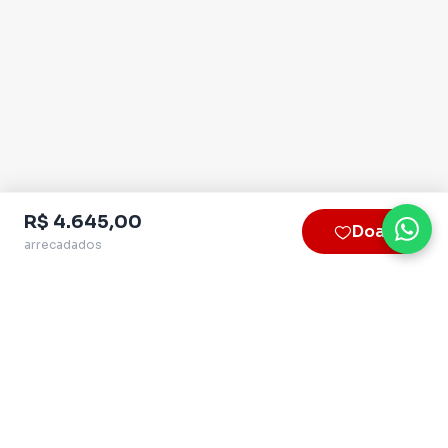
R$ 4.645,00
Doar
arrecadados
Plataforma homologada pelo TSE
QueroApoiar.com.br LTDA · CNPJ 39.586.155/0001-