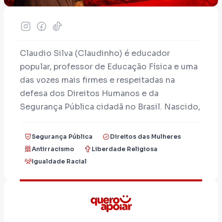
Claudio Silva (Claudinho) é educador
popular, professor de Educação Física e uma
das vozes mais firmes e respeitadas na
defesa dos Direitos Humanos e da
Segurança Pública cidadã no Brasil. Nascido,
criado e até hoje morador da Favela Monte
Azul, na Zona Sul de São Paulo, construiu
Segurança Pública
Direitos das Mulheres
uma trajetória intelectual e militante
Antirracismo
Liberdade Religiosa
marcada pelo protagonismo nos movimentos
Igualdade Racial
negros, antirracistas e periféricos.
Sua experiência na gestão pública inclui a
coordenação de Políticas para Juventude na
capital paulista (gestão Haddad) e a direção