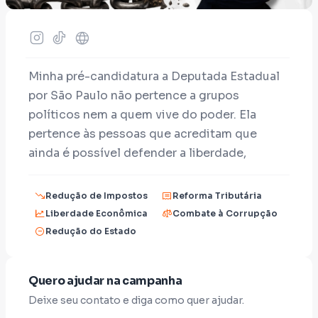
Minha pré-candidatura a Deputada Estadual
por São Paulo não pertence a grupos
políticos nem a quem vive do poder. Ela
pertence às pessoas que acreditam que
ainda é possível defender a liberdade,
enfrentar o sistema e construir um Estado
que trabalhe para quem produz, empreende e
Redução de Impostos
Reforma Tributária
paga impostos.
Liberdade Econômica
Combate à Corrupção
Redução do Estado
Sou engenheira e entrei na política porque
Quero ajudar na campanha
acredito que São Paulo merece
Deixe seu contato e diga como quer ajudar.
representantes técnicos, preparados e