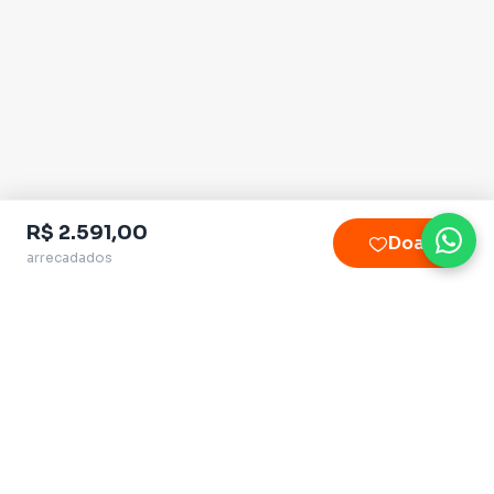
R$ 2.591,00
Doar
arrecadados
Plataforma homologada pelo TSE
QueroApoiar.com.br LTDA · CNPJ 39.586.155/0001-