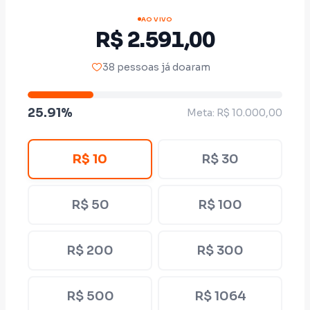
impostos, transparência e responsabilidade
AO VIVO
com o dinheiro público, conto com o seu
R$ 2.591,00
apoio.
38 pessoas já doaram
E, se não puder contribuir agora, compartilhe
25.91%
Meta: R$ 10.000,00
esta campanha com seus amigos e
familiares. Grandes mudanças começam
R$ 10
R$ 30
quando pessoas comuns decidem fazer parte
delas.
R$ 50
R$ 100
Vamos juntos construir um novo caminho
R$ 200
R$ 300
para São Paulo!
R$ 500
R$ 1064