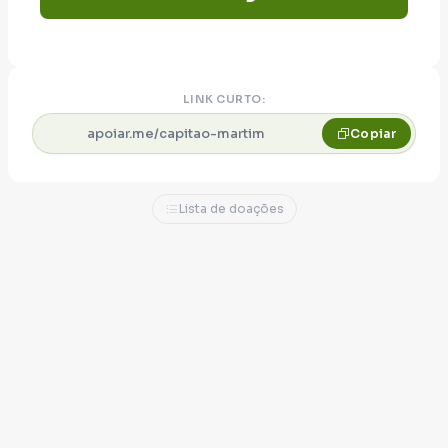
espaço para uma política feita com firmeza,
trabalho e compromisso.
Não existe ajuda pequena quando o
LINK CURTO:
propósito é grande.
apoiar.me/capitao-martim
Copiar
Se tu acredita nessa missão, vem junto.
Porque proteger nossa gente
nunca foi
Lista de doações
slogan. Sempre foi compromisso.