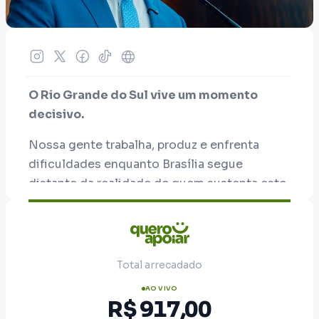
O Rio Grande do Sul vive um momento
decisivo.
Nossa gente trabalha, produz e enfrenta
dificuldades enquanto Brasília segue
distante da realidade de quem sustenta este
país.
Servi o Brasil nas Forças Especiais da Marinha
e aprendi que missão se cumpre com
Total arrecadado
coragem, disciplina e responsabilidade. Foi
com esse espírito que entrei na vida pública.
AO VIVO
R$ 917,00