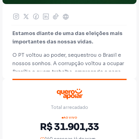
Estamos diante de uma das eleições mais
importantes das nossas vidas.
O PT voltou ao poder, sequestrou o Brasil e
nossos sonhos. A corrupção voltou a ocupar
Brasília e quem trabalha, empreende e paga
imposto voltou a ser tratado como inimigo.
Não dá pra aceitar isso. E eu não vou
aceitar!
Total arrecadado
Quem me conhece sabe que eu não cheguei
AO VIVO
até aqui por padrinho político ou favor de
R$ 31.901,33
ninguém. Sou filho do seu Cláudio e da dona