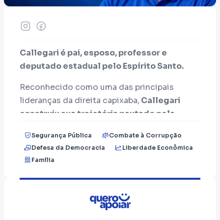
Callegari é pai, esposo, professor e
deputado estadual pelo Espírito Santo.
Reconhecido como uma das principais
lideranças da direita capixaba,
Callegari
construiu sua trajetória pautado pela
defesa da liberdade, da vida, da família e
Segurança Pública
Combate à Corrupção
dos valores cristãos.
Autor de Leis de
Defesa da Democracia
Liberdade Econômica
grande repercussão, tem se destacado pela
Família
firme atuação parlamentar e pela coerência
entre discurso e prática.
Entre suas
principais conquistas estão a Lei
do Parto Livre, que garante às gestantes o