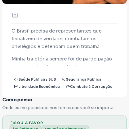
O Brasil precisa de representantes que
fiscalizem de verdade, combatam os
privilégios e defendam quem trabalha.
Minha trajetória sempre foi de participação
ativa na vida pública, enfrentando a
corrupção, defendendo a transparência e
Saúde Pública / SUS
Segurança Pública
lutando por pautas importantes para a
Liberdade Econômica
Combate à Corrupção
população. Também atuo na defesa do SUS,
dos profissionais de enfermagem e dos
Como penso
motoristas por aplicativo.
Onde eu me posiciono nos temas que você se importa.
Agora, coloco meu nome à disposição como
SOU A FAVOR
pré-candidato a Deputado Federal
para
redução de impostos
Lei Antioruan