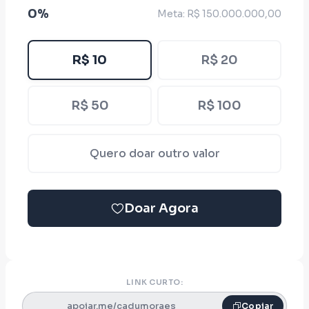
0%
Meta: R$ 150.000.000,00
R$ 10
R$ 20
R$ 50
R$ 100
Quero doar outro valor
Doar Agora
LINK CURTO:
apoiar.me/cadumoraes
Copiar