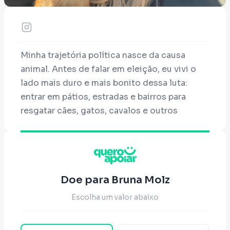
Minha trajetória política nasce da causa
animal. Antes de falar em eleição, eu vivi o
lado mais duro e mais bonito dessa luta:
entrar em pátios, estradas e bairros para
resgatar cães, gatos, cavalos e outros
animais; ver sofrimento de perto, mas
também ver renascimento em cada animal
que saía do abandono para ganhar um nome,
um colo e uma família.
Doe para Bruna Molz
Ao longo dos anos, articulei mutirões de
Escolha um valor abaixo
castração, campanhas de adoção e de
arrecadação de ração e medicamentos,
aproximando protetores, ONGs, clínicas