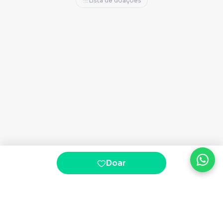
Lista de doações
menor”, é um grito de justiça que muita
gente carrega no peito. Agora, quero dar o
próximo passo: levar essa voz para o
Legislativo e fazer da minha história com os
animais uma ferramenta real de mudança –
em forma de leis, recursos e políticas
permanentes – para que nenhum animal e
nenhum protetor sejam deixados para trás.
Doar