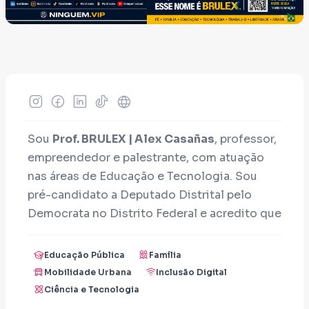
Sou
Prof. BRULEX | Alex Casañas
, professor,
empreendedor e palestrante, com atuação
nas áreas de Educação e Tecnologia. Sou
pré-candidato a Deputado Distrital pelo
Democrata no Distrito Federal e acredito que
a política deve ser guiada por transparência,
inovação, responsabilidade e compromisso
Educação Pública
Família
com as pessoas.
Mobilidade Urbana
Inclusão Digital
Ciência e Tecnologia
Sua contribuição fortalece um projeto