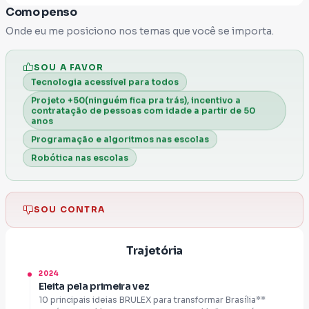
construído com a participação da sociedade
Como penso
e ajuda nossa mensagem a alcançar mais
Onde eu me posiciono nos temas que você se importa.
cidadãos que desejam um Distrito Federal
mais preparado para os desafios do futuro.
SOU A FAVOR
Tecnologia acessível para todos
Cada apoio faz diferença. Juntos, podemos
Projeto +50(ninguém fica pra trás), incentivo a
construir uma política baseada em
contratação de pessoas com idade a partir de 50
anos
conhecimento, resultados e respeito ao
Programação e algoritmos nas escolas
dinheiro público.
Robótica nas escolas
Educação transforma. Tecnologia
impulsiona. Pessoas constroem o futuro.
SOU CONTRA
Trajetória
2024
Eleita pela primeira vez
10 principais ideias BRULEX para transformar Brasília**