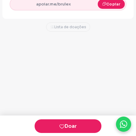
apoiar.me/brulex
Copiar
Lista de doações
Doar