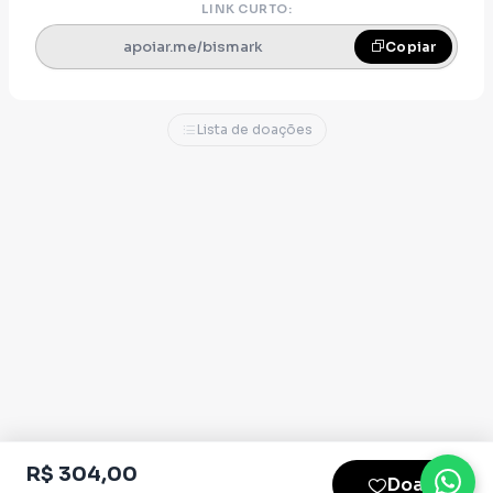
LINK CURTO:
apoiar.me/bismark
Copiar
Lista de doações
R$ 304,00
Doar