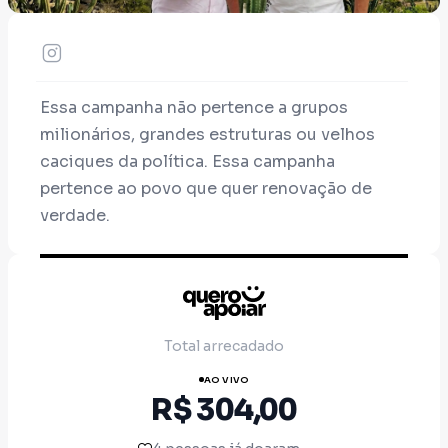
Essa campanha não pertence a grupos
milionários, grandes estruturas ou velhos
caciques da política. Essa campanha
pertence ao povo que quer renovação de
verdade.
Sou pré-candidato pelo Partido Missão e
representante das ideias defendidas por
Renan Santos e Kim Kataguiri no Agreste
Meridional de Pernambuco. Quero levar
Total arrecadado
coragem, transparência e enfrentamento ao
AO VIVO
sistema político que abandonou nossa
R$ 304,00
região.