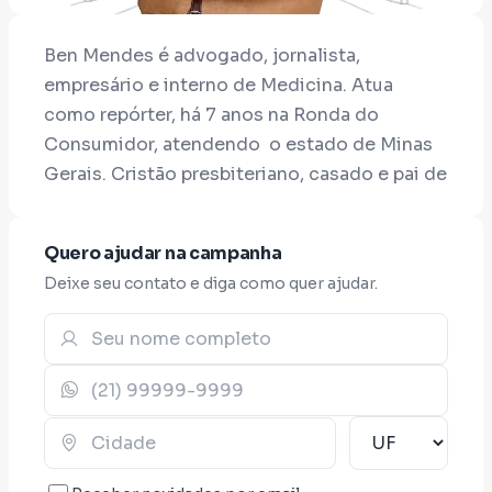
Ben Mendes é advogado, jornalista,
empresário e interno de Medicina. Atua
como repórter, há 7 anos na Ronda do
Consumidor, atendendo o estado de Minas
Gerais. Cristão presbiteriano, casado e pai de
3 filhos, decidiu por se dispor à vida pública
após perceber os rumos políticos em que o
Quero ajudar na campanha
Estado de Minas e a nação brasileira tem
Deixe seu contato e diga como quer ajudar.
tomado. Minas Gerais está com um déficit
fiscal temerário devido a anos de má-gestão
e acordos políticos espúrios. Somente
alguém com valores morais sólidos e projeto
confiável poderá mudar os rumos das terras
de Tiradentes.