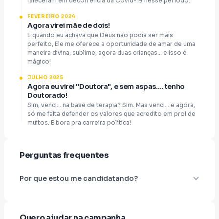
faleceram em decorrência da Covid-19 nesse período.
FEVEREIRO 2024
Agora virei mãe de dois!
E quando eu achava que Deus não podia ser mais
perfeito, Ele me oferece a oportunidade de amar de uma
maneira divina, sublime, agora duas crianças... e isso é
mágico!
JULHO 2025
Agora eu virei "Doutora", e sem aspas.... tenho
Doutorado!
Sim, venci... na base de terapia? Sim. Mas venci... e agora,
só me falta defender os valores que acredito em prol de
muitos. E bora pra carreira política!
Perguntas frequentes
Por que estou me candidatando?
Quero ajudar na campanha