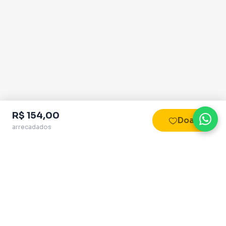
R$ 154,00
Doar
arrecadados
Plataforma homologada pelo TSE
QueroApoiar.com.br LTDA · CNPJ 39.586.155/0001-