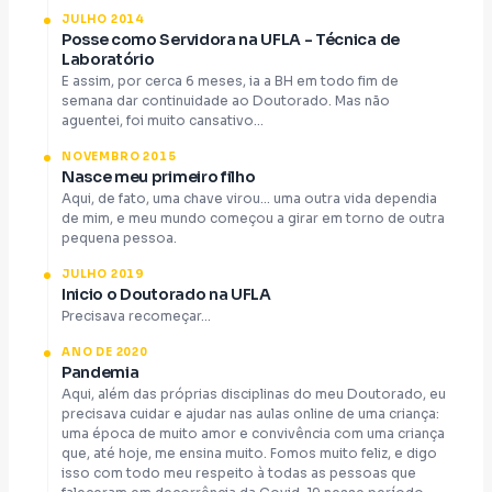
JULHO 2014
Posse como Servidora na UFLA - Técnica de
Laboratório
E assim, por cerca 6 meses, ia a BH em todo fim de
semana dar continuidade ao Doutorado. Mas não
aguentei, foi muito cansativo...
NOVEMBRO 2015
Nasce meu primeiro filho
Aqui, de fato, uma chave virou... uma outra vida dependia
de mim, e meu mundo começou a girar em torno de outra
pequena pessoa.
JULHO 2019
Inicio o Doutorado na UFLA
Precisava recomeçar...
ANO DE 2020
Pandemia
Aqui, além das próprias disciplinas do meu Doutorado, eu
precisava cuidar e ajudar nas aulas online de uma criança:
uma época de muito amor e convivência com uma criança
que, até hoje, me ensina muito. Fomos muito feliz, e digo
isso com todo meu respeito à todas as pessoas que