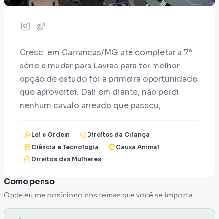
Cresci em Carrancas/MG até completar a 7ª
série e mudar para Lavras para ter melhor
opção de estudo foi a primeira oportunidade
que aproveitei. Dali em diante, não perdi
nenhum cavalo arreado que passou,
simplesmente fui. Hoje, como mãe e
servidora federal na UFLA, sou uma técnica
Lei e Ordem
Direitos da Criança
de laboratório/Química feliz até certo ponto,
Ciência e Tecnologia
Causa Animal
pois... a REVOLTA bate muito forte quando a
Direitos das Mulheres
vida adulta esfrega na nossa cara os
Como penso
impostos que pagamos, o dinheiro que
Onde eu me posiciono nos temas que você se importa.
quase falta (ou não sobra), o preço da
educação dos filhos, do alimento na mesa