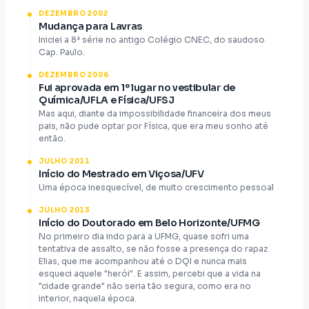
futuro é glorioso. E obrigada, desde já.
DEZEMBRO 2002
Mudança para Lavras
Iniciei a 8ª série no antigo Colégio CNEC, do saudoso
Cap. Paulo.
DEZEMBRO 2006
Fui aprovada em 1º lugar no vestibular de
Química/UFLA e Física/UFSJ
Mas aqui, diante da impossibilidade financeira dos meus
pais, não pude optar por Física, que era meu sonho até
então.
JULHO 2011
Início do Mestrado em Viçosa/UFV
Uma época inesquecível, de muito crescimento pessoal
JULHO 2013
Início do Doutorado em Belo Horizonte/UFMG
No primeiro dia indo para a UFMG, quase sofri uma
tentativa de assalto, se não fosse a presença do rapaz
Elias, que me acompanhou até o DQI e nunca mais
esqueci aquele "herói". E assim, percebi que a vida na
"cidade grande" não seria tão segura, como era no
interior, naquela época.