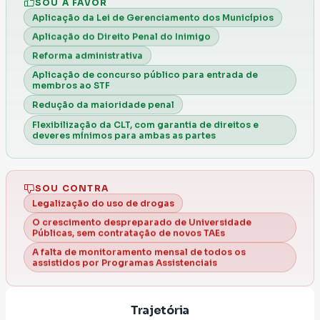
SOU A FAVOR
(SEM PICANHA) ou o medo de ter um bem
Aplicação da Lei de Gerenciamento dos Municípios
material roubado (PRENDEU... SOLTOU!). Há
Aplicação do Direito Penal do Inimigo
ainda o peso da empatia ao ver um animal
Reforma administrativa
abandonado ou aquele maltratado em um
Aplicação de concurso público para entrada de
"lar", a perda de uma pessoa querida numa
membros ao STF
rodovia esburacada, na fila de atendimento
Redução da maioridade penal
num hospital ou na mão de um criminoso. E
Flexibilização da CLT, com garantia de direitos e
deveres mínimos para ambas as partes
eu DECIDI sair do modo de apenas reclamar,
dormir nervosa, para iniciar um projeto a
longo prazo, me infiltrando nas entranhas
SOU CONTRA
frias e distantes, até mesmo sujas, da
Legalização do uso de drogas
Política Brasileira. É lá que pretendo chegar e
O crescimento despreparado de Universidade
Públicas, sem contratação de novos TAEs
manter meus valores intocáveis, puros.
A falta de monitoramento mensal de todos os
Conto com seu mínimo apoio, aquele
assistidos por Programas Assistenciais
mínimo que vier de coração, até como
protesto ou desabafo de "toma aqui, vai lá
Trajetória
por mim". E eu vou. Um abraço. Tenha fé, o