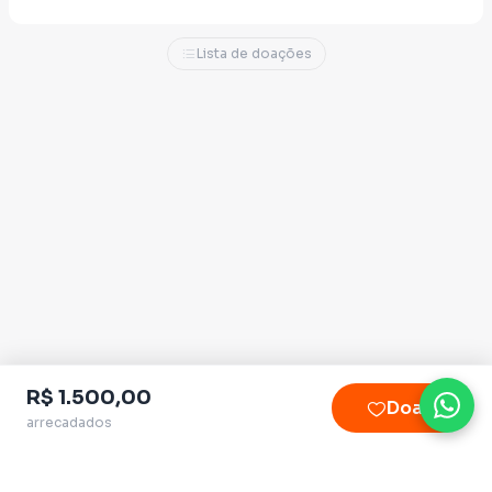
- família e valores cristãos
- conduta pelo exemplo
Lista de doações
- contundência no combate à criminalidade
- reforma política e administrativa
- responsabilidade fiscal
https://www.instagram.com/reel/DXIBmhhgb_a/?
igsh=emt4NTAyZWtidHk0
R$ 1.500,00
Doar
arrecadados