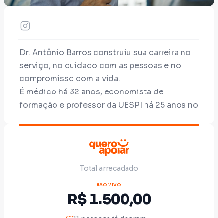
Dr. Antônio Barros construiu sua carreira no
serviço, no cuidado com as pessoas e no
compromisso com a vida.
É médico há 32 anos, economista de
formação e professor da UESPI há 25 anos no
curso de Medicina.
Além disso, atua há 22 anos como voluntário
social no Programa Viva Bem, na prevenção
dos problemas causados pelo álcool e outras
Total arrecadado
drogas.
Agora, coloca sua experiência, seus valores e
AO VIVO
R$ 1.500,00
seu compromisso com a sociedade à
disposição do Piauí, apresentando-se como