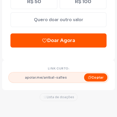
R$ 50
R$ 100
Quero doar outro valor
Doar Agora
LINK CURTO:
apoiar.me/anibal-salles
Copiar
Lista de doações