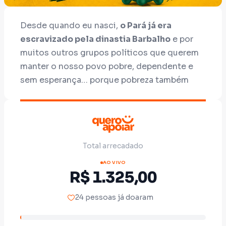
Desde quando eu nasci,
o Pará já era
escravizado pela dinastia Barbalho
e por
muitos outros grupos políticos que querem
manter o nosso povo pobre, dependente e
sem esperança… porque pobreza também
gera voto.
Mas a política que eu faço é diferente de
tudo isso.
Total arrecadado
Eu não faço conchavo. Não me vendo.
Não
abaixo a cabeça para quem destrói o nosso
AO VIVO
R$ 1.325,00
estado enquanto vive no luxo.
E é
exatamente por isso que tanta gente tenta
24 pessoas já doaram
me calar.